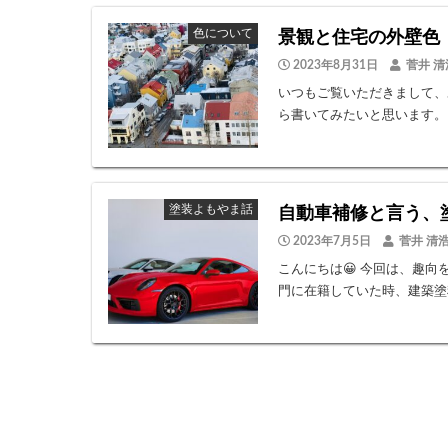
色について
景観と住宅の外壁色
2023年8月31日
菅井 清
いつもご覧いただきまして、
ら書いてみたいと思います。 
塗装よもやま話
自動車補修と言う、
2023年7月5日
菅井 清
こんにちは😀 今回は、趣
門に在籍していた時、建築塗料