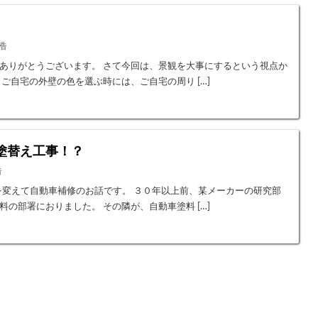
浩
ありがとうございます。 さて今回は、景観を大事にするという視点か
ご自宅の外壁の色を選ぶ時には、ご自宅の周り […]
塗替え工事！？
浩
向を変えて自動車補修のお話です。 ３０年以上前、某メーカーの研究部
の部署におりました。 その隣が、自動車塗料 […]