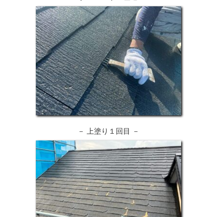
－ 上塗り１回目 －