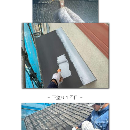
－ 下塗り１回目 －