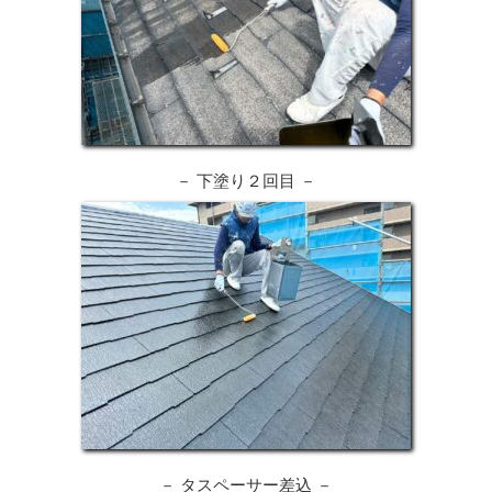
－ 下塗り２回目 －
－ タスペーサー差込 －