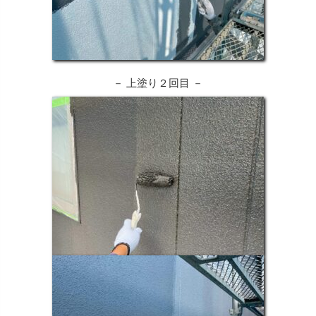
－ 上塗り２回目 －