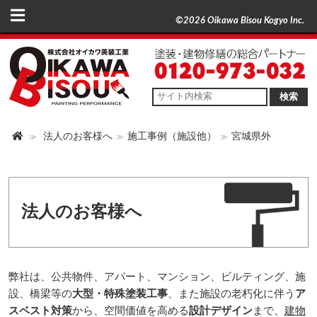
©2026 Oikawa Bisou Kogyo Inc.
検索
法人のお客様へ
施工事例（施設他）
宮城県外
法人のお客様へ
弊社は、公共物件、アパート、マンション、ビルティング、施
設、橋梁等の
大型・特殊塗装工事
、また施設の老朽化に伴う
ア
スベスト対策
から、空間価値を高める
設計デザイン
まで、
建物