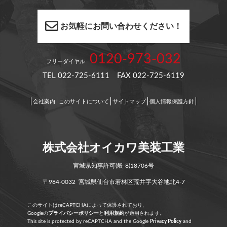
お気軽にお問い合わせください！
0120-973-032
フリーダイヤル
TEL 022-725-6111 FAX 022-725-6119
会社案内
このサイトについて
サイトマップ
個人情報保護方針
株式会社オイカワ美装工業
宮城県知事許可(般-8)18706号
〒984-0032 宮城県仙台市若林区荒井字大谷地北4-7
このサイトはreCAPTCHAによって保護されており、
Googleの
プライバシーポリシー
と
利用規約
が適用されます。
This site is protected by reCAPTCHA and the Google
Privacy Policy
and