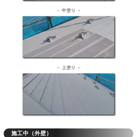
－ 中塗り －
－ 上塗り －
施工中（外壁）