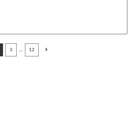
3
…
12