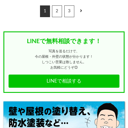
1
2
3
LINEで無料相談できます！
写真を送るだけで、
今の屋根・外壁の状態が分かります！
しつこい営業は致しません。
お気軽にどうぞ😊
LINEで相談する